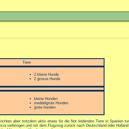
d gesucht
Tiere
2 kleine Hunde
2 grosse Hunde
kleine Honden
meddelgrote Honden
grote honden
chten aber trotzdem aktiv etwas für die Not leidenden Tiere in Spanien tun
ncia verbringen und mit dem Flugzeug zurück nach Deutschland oder Holland f