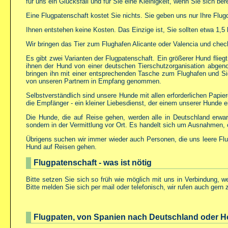
für uns ein Glücksfall und für Sie eine Kleinigkeit, wenn Sie sich b
Eine Flugpatenschaft kostet Sie nichts. Sie geben uns nur Ihre Flu
Ihnen entstehen keine Kosten. Das Einzige ist, Sie sollten etwa 1,5
Wir bringen das Tier zum Flughafen Alicante oder Valencia und che
Es gibt zwei Varianten der Flugpatenschaft. Ein größerer Hund fli
ihnen der Hund von einer deutschen Tierschutzorganisation abgeno
bringen ihn mit einer entsprechenden Tasche zum Flughafen und Sie
von unseren Partnern in Empfang genommen.
Selbstverständlich sind unsere Hunde mit allen erforderlichen Papie
die Empfänger - ein kleiner Liebesdienst, der einem unserer Hunde e
Die Hunde, die auf Reise gehen, werden alle in Deutschland erwa
sondern in der Vermittlung vor Ort. Es handelt sich um Ausnahmen,
Übrigens suchen wir immer wieder auch Personen, die uns leere Fl
Hund auf Reisen gehen.
Flugpatenschaft - was ist nötig
Bitte setzen Sie sich so früh wie möglich mit uns in Verbindung, 
Bitte melden Sie sich per mail oder telefonisch, wir rufen auch gern 
Flugpaten, von Spanien nach Deutschland oder H