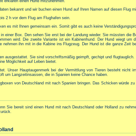
ereit erklären einen Hund mitzunehmen.
gdaten bekannt und wir buchen einen Hund auf Ihren Namen auf diesen Flug mi
 bis 2 h vor dem Flug am Flughafen sein.
cken es mit Ihnen gemeinsam ein. Somit gibt es auch keine Verständigungspr
egt in einer Box. Den sehen Sie erst bei der Landung wieder. Sie müssten d
mmen wird. Die zweite Variante ist ein Kabinenhund. Der Hund wiegt um di
 nehmen ihn mit in die Kabine ins Flugzeug. Der Hund ist die ganze Zeit bei
ren ausgestattet. Sie sind vorschriftsmäßig geimpft, gechipt und flugtauglic
ine Möglichkeit auf Leben bietet.
rtet. Unser Hauptaugenmerk bei der Vermittlung von Tieren besteht nicht 
 oft um Langzeitinsassen, die in Spanien keine Chance haben.
ugboxen von Deutschland mit nach Spanien bringen. Das Schicken würde zu t
wenn Sie bereit sind einen Hund mit nach Deutschland oder Holland zu nehm
zurück.
olland