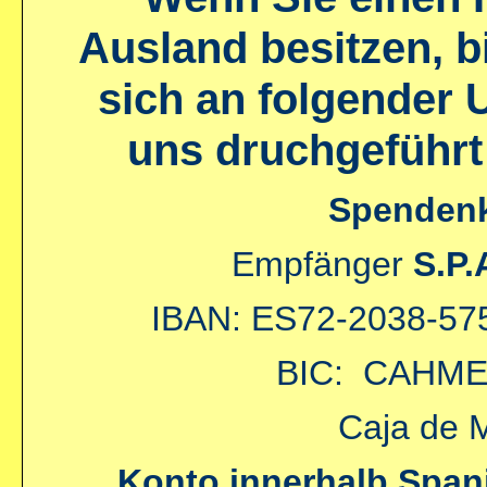
Ausland besitzen, bi
sich an folgender 
uns druchgeführt
Spendenk
Empfänger
S.P.
IBAN: ES72-2038-57
BIC: CAHM
Caja de 
Konto innerhalb Span